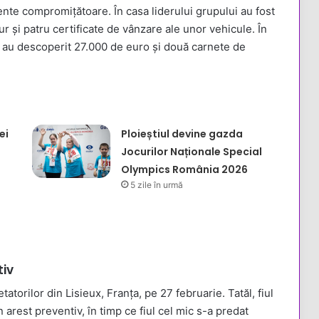
te compromițătoare. În casa liderului grupului au fost
 și patru certificate de vânzare ale unor vehicule. În
rii au descoperit 27.000 de euro și două carnete de
ei
Ploieștiul devine gazda
Jocurilor Naționale Special
Olympics România 2026
5 zile în urmă
tiv
tatorilor din Lisieux, Franța, pe 27 februarie. Tatăl, fiul
în arest preventiv, în timp ce fiul cel mic s-a predat