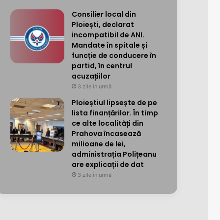
Consilier local din
Ploiești, declarat
incompatibil de ANI.
Mandate în spitale și
funcție de conducere în
partid, în centrul
acuzațiilor
3 zile în urmă
Ploieștiul lipsește de pe
lista finanțărilor. În timp
ce alte localități din
Prahova încasează
milioane de lei,
administrația Polițeanu
are explicații de dat
3 zile în urmă