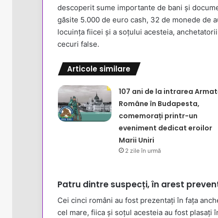
descoperit sume importante de bani și documen
găsite 5.000 de euro cash, 32 de monede de aur
locuința fiicei și a soțului acesteia, anchetato
cecuri false.
Articole similare
107 ani de la intrarea Armat
Române în Budapesta,
comemorați printr-un
eveniment dedicat eroilor
Marii Uniri
2 zile în urmă
Patru dintre suspecți, în arest preven
Cei cinci români au fost prezentați în fața anche
cel mare, fiica și soțul acesteia au fost plasați 