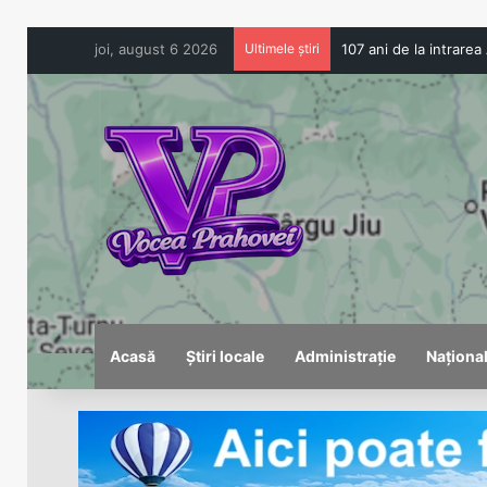
joi, august 6 2026
Ultimele știri
Acasă
Știri locale
Administrație
Naționa