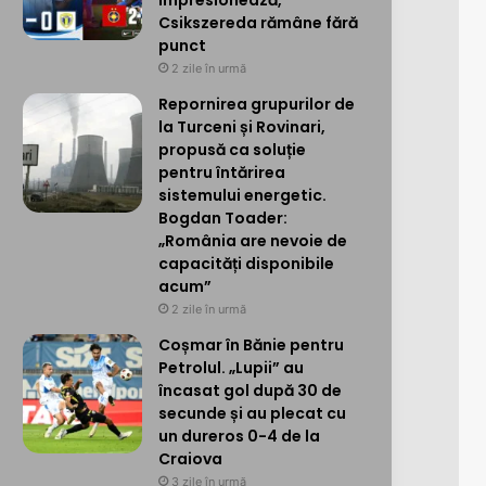
impresionează,
Csikszereda rămâne fără
punct
2 zile în urmă
Repornirea grupurilor de
la Turceni și Rovinari,
propusă ca soluție
pentru întărirea
sistemului energetic.
Bogdan Toader:
„România are nevoie de
capacități disponibile
acum”
2 zile în urmă
Coșmar în Bănie pentru
Petrolul. „Lupii” au
încasat gol după 30 de
secunde și au plecat cu
un dureros 0-4 de la
Craiova
3 zile în urmă