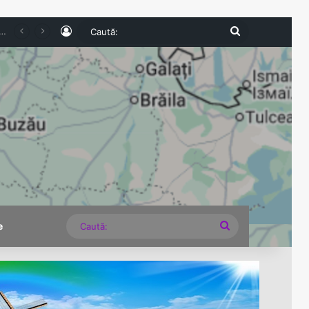
Log In
Caută:
 nevoie de o strategie energetică, nu de lecții despre cum să stingem lumina
Caută:
e