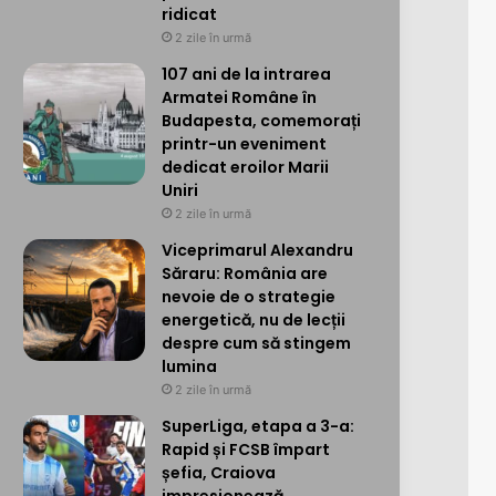
ridicat
2 zile în urmă
107 ani de la intrarea
Armatei Române în
Budapesta, comemorați
printr-un eveniment
dedicat eroilor Marii
Uniri
2 zile în urmă
Viceprimarul Alexandru
Săraru: România are
nevoie de o strategie
energetică, nu de lecții
despre cum să stingem
lumina
2 zile în urmă
SuperLiga, etapa a 3-a:
Rapid și FCSB împart
șefia, Craiova