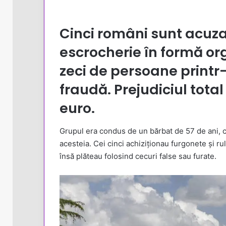
Cinci români sunt acuzaț
escrocherie în formă or
zeci de persoane print
fraudă. Prejudiciul tota
euro.
Grupul era condus de un bărbat de 57 de ani, care 
acesteia. Cei cinci achiziționau furgonete și ru
însă plăteau folosind cecuri false sau furate.