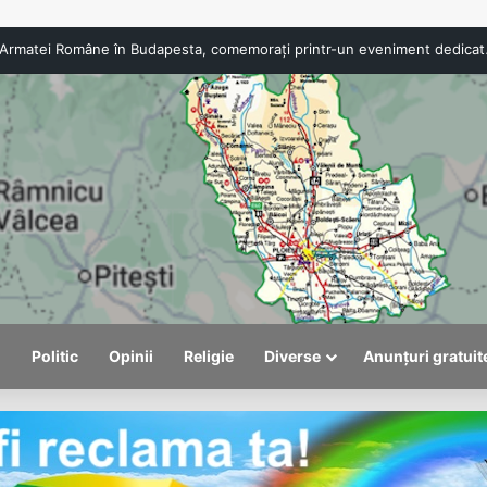
Viceprimarul Alexandru Săraru: România are
l
Politic
Opinii
Religie
Diverse
Anunțuri gratuit