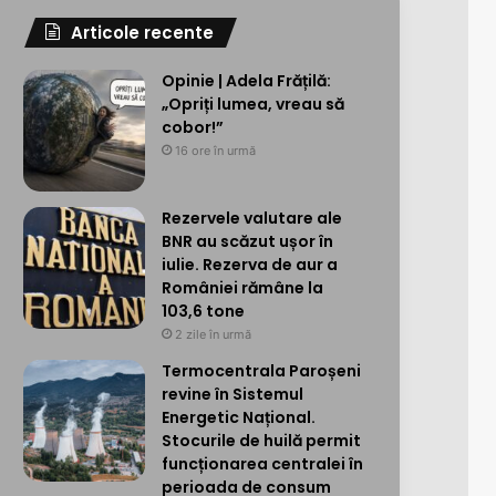
Articole recente
Opinie | Adela Frățilă:
„Opriți lumea, vreau să
cobor!”
16 ore în urmă
Rezervele valutare ale
BNR au scăzut ușor în
iulie. Rezerva de aur a
României rămâne la
103,6 tone
2 zile în urmă
Termocentrala Paroșeni
revine în Sistemul
Energetic Național.
Stocurile de huilă permit
funcționarea centralei în
perioada de consum