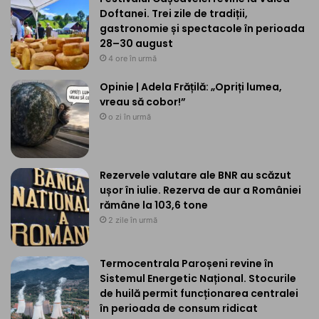
Doftanei. Trei zile de tradiții,
gastronomie și spectacole în perioada
28–30 august
4 ore în urmă
Opinie | Adela Frățilă: „Opriți lumea,
vreau să cobor!”
o zi în urmă
Rezervele valutare ale BNR au scăzut
ușor în iulie. Rezerva de aur a României
rămâne la 103,6 tone
2 zile în urmă
Termocentrala Paroșeni revine în
Sistemul Energetic Național. Stocurile
de huilă permit funcționarea centralei
în perioada de consum ridicat