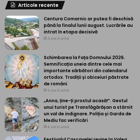
Articole recente
Centura Comarnic ar putea fi deschisă
până la finalul lunii august. Lucrările au
intrat în etapa decisivă
3 ore în urmă
Schimbarea la Fața Domnului 2026.
Semnificația uneia dintre cele mai
importante sărbători din calendarul
ortodox. Tradiții și obiceiuri păstrate
de români
4 ore în urmă
„Anna, ține-ți prostul acasă!”. Gestul
unui turist pe Transfăgărășan a stârnit
un val de indignare. Poliția și Garda de
Mediu fac verificări
4 ore în urmă
Festivalul Cașcavelei revine la Valea