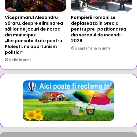
Viceprimarul Alexandru
Pompierii români se
Săraru, despre eliminarea
deplasează în Grecia
sălilor de jocuri de noroc
pentru pre-poziționarea
din municipiu:
din sezonul de incendii
„Responsabilitate pentru
2026
Ploiești, nu oportunism
o săptămână în urmă
politic!”
6 zile în urmă