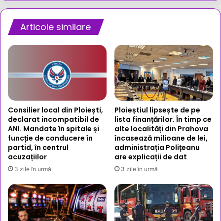
condițiilor
insalubre
și
Articole similare
a
alimentelor
expirate
Consilier local din Ploiești,
Ploieștiul lipsește de pe
declarat incompatibil de
lista finanțărilor. În timp ce
ANI. Mandate în spitale și
alte localități din Prahova
funcție de conducere în
încasează milioane de lei,
partid, în centrul
administrația Polițeanu
acuzațiilor
are explicații de dat
3 zile în urmă
3 zile în urmă