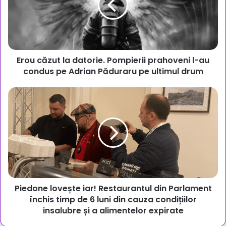
Pompierii
prahoveni
l-
au
condus
Erou căzut la datorie. Pompierii prahoveni l-au
pe
Adrian
condus pe Adrian Păduraru pe ultimul drum
Păduraru
pe
Piedone
ultimul
lovește
drum
iar!
Restaurantul
din
Parlament
închis
timp
de
Piedone lovește iar! Restaurantul din Parlament
6
luni
închis timp de 6 luni din cauza condițiilor
din
insalubre și a alimentelor expirate
cauza