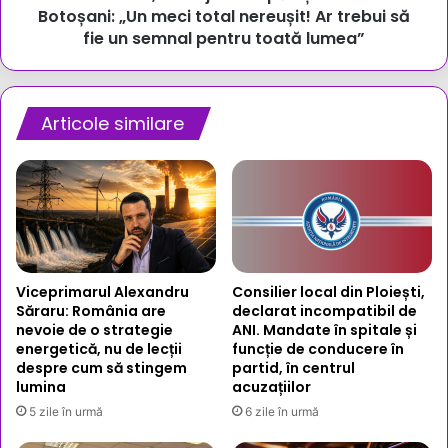
meci
Botoșani: „Un meci total nereușit! Ar trebui să
total
fie un semnal pentru toată lumea”
nereușit!
Ar
trebui
să
Articole similare
fie
un
semnal
pentru
toată
lumea”
Viceprimarul Alexandru
Consilier local din Ploiești,
Săraru: România are
declarat incompatibil de
nevoie de o strategie
ANI. Mandate în spitale și
energetică, nu de lecții
funcție de conducere în
despre cum să stingem
partid, în centrul
lumina
acuzațiilor
5 zile în urmă
6 zile în urmă