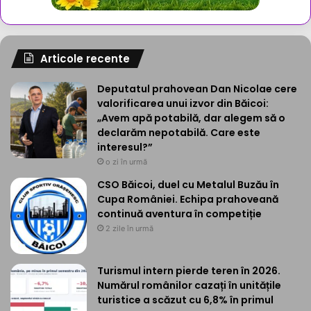
Articole recente
Deputatul prahovean Dan Nicolae cere
valorificarea unui izvor din Băicoi:
„Avem apă potabilă, dar alegem să o
declarăm nepotabilă. Care este
interesul?”
o zi în urmă
CSO Băicoi, duel cu Metalul Buzău în
Cupa României. Echipa prahoveană
continuă aventura în competiție
2 zile în urmă
Turismul intern pierde teren în 2026.
Numărul românilor cazați în unitățile
turistice a scăzut cu 6,8% în primul