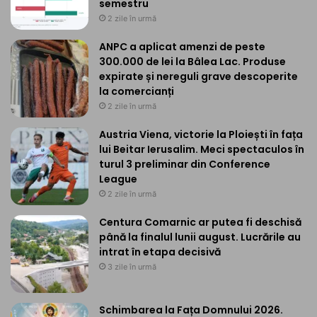
semestru
2 zile în urmă
ANPC a aplicat amenzi de peste
300.000 de lei la Bâlea Lac. Produse
expirate și nereguli grave descoperite
la comercianți
2 zile în urmă
Austria Viena, victorie la Ploiești în fața
lui Beitar Ierusalim. Meci spectaculos în
turul 3 preliminar din Conference
League
2 zile în urmă
Centura Comarnic ar putea fi deschisă
până la finalul lunii august. Lucrările au
intrat în etapa decisivă
3 zile în urmă
Schimbarea la Fața Domnului 2026.