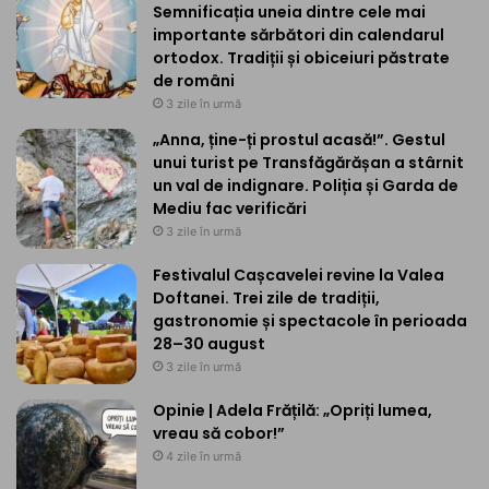
Semnificația uneia dintre cele mai
importante sărbători din calendarul
ortodox. Tradiții și obiceiuri păstrate
de români
3 zile în urmă
„Anna, ține-ți prostul acasă!”. Gestul
unui turist pe Transfăgărășan a stârnit
un val de indignare. Poliția și Garda de
Mediu fac verificări
3 zile în urmă
Festivalul Cașcavelei revine la Valea
Doftanei. Trei zile de tradiții,
gastronomie și spectacole în perioada
28–30 august
3 zile în urmă
Opinie | Adela Frățilă: „Opriți lumea,
vreau să cobor!”
4 zile în urmă