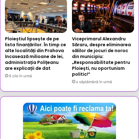
Ploieștiul lipsește de pe
Viceprimarul Alexandru
lista finanțărilor. În timp ce
Săraru, despre eliminarea
alte localități din Prahova
sălilor de jocuri de noroc
încasează milioane de lei,
din municipiu:
administrația Polițeanu
„Responsabilitate pentru
are explicații de dat
Ploiești, nu oportunism
politic!”
6 zile în urmă
o săptămână în urmă