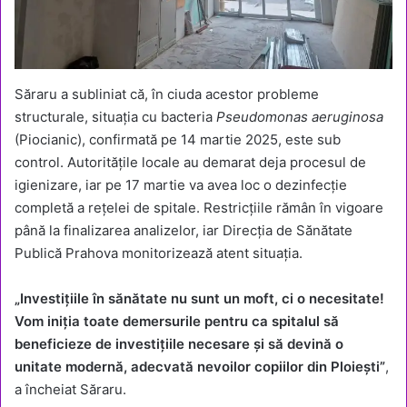
Săraru a subliniat că, în ciuda acestor probleme
structurale, situația cu bacteria
Pseudomonas aeruginosa
(Piocianic), confirmată pe 14 martie 2025, este sub
control. Autoritățile locale au demarat deja procesul de
igienizare, iar pe 17 martie va avea loc o dezinfecție
completă a rețelei de spitale. Restricțiile rămân în vigoare
până la finalizarea analizelor, iar Direcția de Sănătate
Publică Prahova monitorizează atent situația.
„Investițiile în sănătate nu sunt un moft, ci o necesitate!
Vom iniția toate demersurile pentru ca spitalul să
beneficieze de investițiile necesare și să devină o
unitate modernă, adecvată nevoilor copiilor din Ploiești”
,
a încheiat Săraru.