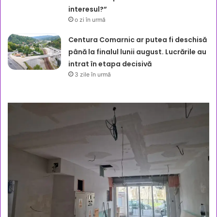
interesul?”
o zi în urmă
Centura Comarnic ar putea fi deschisă
până la finalul lunii august. Lucrările au
intrat în etapa decisivă
3 zile în urmă