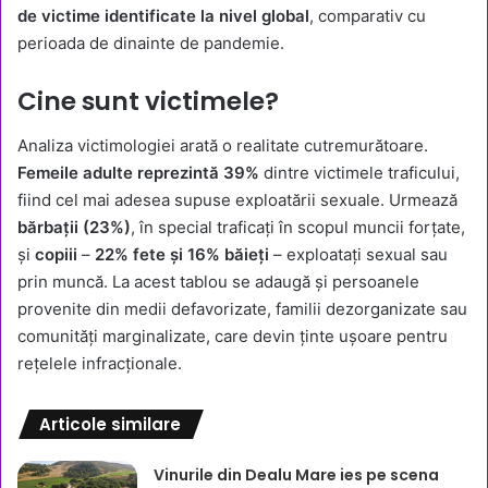
de victime identificate la nivel global
, comparativ cu
perioada de dinainte de pandemie.
Cine sunt victimele?
Analiza victimologiei arată o realitate cutremurătoare.
Femeile adulte reprezintă 39%
dintre victimele traficului,
fiind cel mai adesea supuse exploatării sexuale. Urmează
bărbații (23%)
, în special traficați în scopul muncii forțate,
și
copiii
–
22% fete și 16% băieți
– exploatați sexual sau
prin muncă. La acest tablou se adaugă și persoanele
provenite din medii defavorizate, familii dezorganizate sau
comunități marginalizate, care devin ținte ușoare pentru
rețelele infracționale.
Articole similare
Vinurile din Dealu Mare ies pe scena