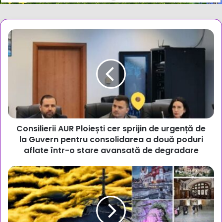
Consilierii
AUR
Ploiești
cer
sprijin
de
urgență
de
la
Consilierii AUR Ploiești cer sprijin de urgență de
Guvern
pentru
la Guvern pentru consolidarea a două poduri
consolidarea
aflate într-o stare avansată de degradare
a
două
Unde
poduri
fugim
aflate
de
într-
caniculă
o
în
stare