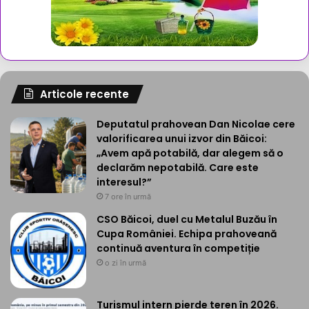
Articole recente
Deputatul prahovean Dan Nicolae cere
valorificarea unui izvor din Băicoi:
„Avem apă potabilă, dar alegem să o
declarăm nepotabilă. Care este
interesul?”
7 ore în urmă
CSO Băicoi, duel cu Metalul Buzău în
Cupa României. Echipa prahoveană
continuă aventura în competiție
o zi în urmă
Turismul intern pierde teren în 2026.