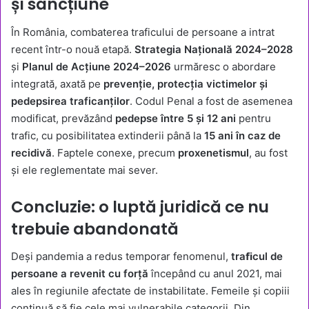
și sancțiune
În România, combaterea traficului de persoane a intrat
recent într-o nouă etapă.
Strategia Națională 2024–2028
și
Planul de Acțiune 2024–2026
urmăresc o abordare
integrată, axată pe
prevenție, protecția victimelor și
pedepsirea traficanților
. Codul Penal a fost de asemenea
modificat, prevăzând
pedepse între 5 și 12 ani
pentru
trafic, cu posibilitatea extinderii până la
15 ani în caz de
recidivă
. Faptele conexe, precum
proxenetismul
, au fost
și ele reglementate mai sever.
Concluzie: o luptă juridică ce nu
trebuie abandonată
Deși pandemia a redus temporar fenomenul,
traﬁcul de
persoane a revenit cu forță
începând cu anul 2021, mai
ales în regiunile afectate de instabilitate. Femeile și copiii
continuă să fie cele mai vulnerabile categorii. Din