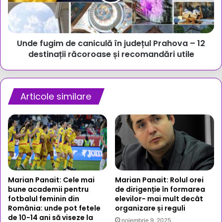
județul
avansată
Prahova
de
–
degradare
12
Unde fugim de caniculă în județul Prahova – 12
destinații
răcoroase
destinații răcoroase și recomandări utile
și
recomandări
utile
Articole similare
Marian Panait: Cele mai
Marian Panait: Rolul orei
bune academii pentru
de dirigenție în formarea
fotbalul feminin din
elevilor- mai mult decât
România: unde pot fetele
organizare și reguli
de 10-14 ani să viseze la
noiembrie 9, 2025