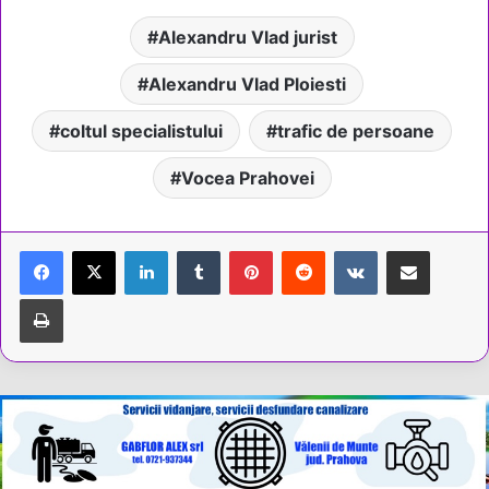
Alexandru Vlad jurist
Alexandru Vlad Ploiesti
coltul specialistului
trafic de persoane
Vocea Prahovei
LinkedIn
Tumblr
Pinterest
Reddit
VKontakte
Share via Email
Tipărește