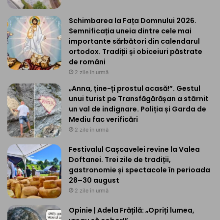
Schimbarea la Fața Domnului 2026.
Semnificația uneia dintre cele mai
importante sărbători din calendarul
ortodox. Tradiții și obiceiuri păstrate
de români
2 zile în urmă
„Anna, ține-ți prostul acasă!”. Gestul
unui turist pe Transfăgărășan a stârnit
un val de indignare. Poliția și Garda de
Mediu fac verificări
2 zile în urmă
Festivalul Cașcavelei revine la Valea
Doftanei. Trei zile de tradiții,
gastronomie și spectacole în perioada
28–30 august
2 zile în urmă
Opinie | Adela Frățilă: „Opriți lumea,