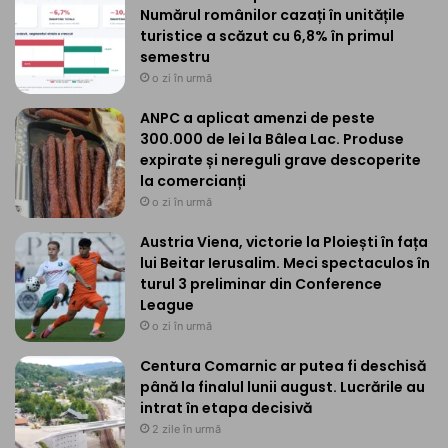
Numărul românilor cazați în unitățile
turistice a scăzut cu 6,8% în primul
semestru
o zi în urmă
ANPC a aplicat amenzi de peste
300.000 de lei la Bâlea Lac. Produse
expirate și nereguli grave descoperite
la comercianți
o zi în urmă
Austria Viena, victorie la Ploiești în fața
lui Beitar Ierusalim. Meci spectaculos în
turul 3 preliminar din Conference
League
o zi în urmă
Centura Comarnic ar putea fi deschisă
până la finalul lunii august. Lucrările au
intrat în etapa decisivă
2 zile în urmă