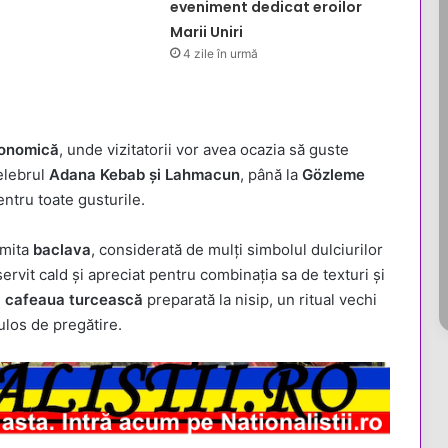
eveniment dedicat eroilor
Marii Uniri
4 zile în urmă
ronomică
, unde vizitatorii vor avea ocazia să guste
celebrul
Adana Kebab și Lahmacun
, până la
Gözleme
entru toate gusturile.
umita
baclava
, considerată de mulți simbolul dulciurilor
servit cald și apreciat pentru combinația sa de texturi și
e
cafeaua turcească
preparată la nisip, un ritual vechi
ulos de pregătire.