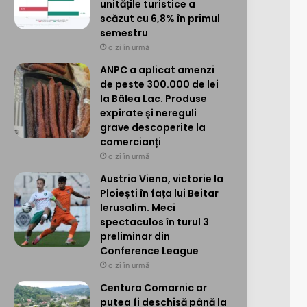
unitățile turistice a
scăzut cu 6,8% în primul
semestru
o zi în urmă
ANPC a aplicat amenzi
de peste 300.000 de lei
la Bâlea Lac. Produse
expirate și nereguli
grave descoperite la
comercianți
o zi în urmă
Austria Viena, victorie la
Ploiești în fața lui Beitar
Ierusalim. Meci
spectaculos în turul 3
preliminar din
Conference League
o zi în urmă
Centura Comarnic ar
putea fi deschisă până la