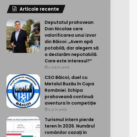
Articole recente
Deputatul prahovean
Dan Nicolae cere
valorificarea unui izvor
din Băicoi: „Avem apă
potabilă, dar alegem să
o declarăm nepotabilă.
Care este interesul?”
o oră în urmă
CSO Băicoi, duel cu
Metalul Buzău în Cupa
României. Echipa
prahoveană continuă
aventura în competiție
o zi în urmă
Turismul intern pierde
teren în 2026. Numărul
românilor cazați în