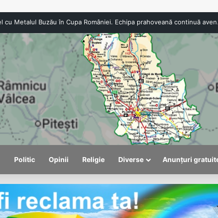
Turismul intern pierde teren în 2
l
Politic
Opinii
Religie
Diverse
Anunțuri gratuit