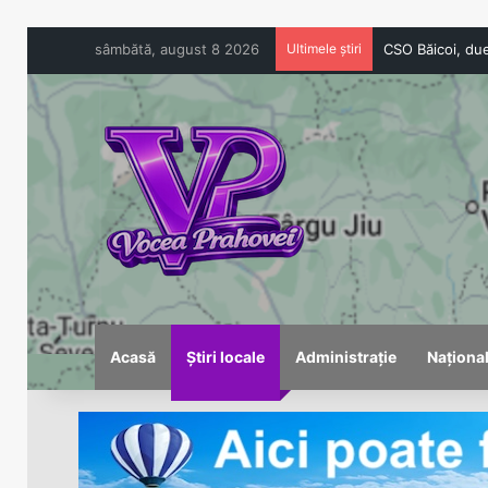
sâmbătă, august 8 2026
Ultimele știri
Acasă
Știri locale
Administrație
Naționa