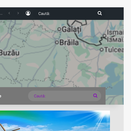
Log In
Caută:
026. Numărul românilor cazați în unitățile turistice a scăzut cu 6,8% în primul semestru
Caută:
e