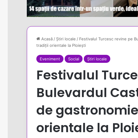
Acasă
/
Știri locale
/
Festivalul Turcesc revine pe B
tradiții orientale la Ploiești
Eveniment
Social
Știri locale
Festivalul Turc
Bulevardul Cast
de gastronomie, 
orientale la Ploi