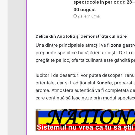
spectacole în perioada 28–
30 august
2 zile în urmă
Delicii din Anatolia și demonstrații culinare
Una dintre principalele atracții va fi
zona gast
preparate specifice bucătăriei turcești. De la 
pregătite pe loc, oferta culinară este gândită p
Iubitorii de deserturi vor putea descoperi ren
orientale, dar și tradiționalul
Künefe
, preparat 
arome. Atmosfera autentică va fi completată d
care continuă să fascineze prin modul spectac