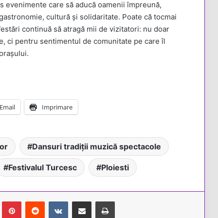
 des evenimente care să aducă oamenii împreună,
astronomie, cultură și solidaritate. Poate că tocmai
stări continuă să atragă mii de vizitatori: nu doar
e, ci pentru sentimentul de comunitate pe care îl
orașului.
Email
Imprimare
or
Dansuri tradiții muzică spectacole
Festivalul Turcesc
Ploiesti
Tumblr
Pinterest
Reddit
VKontakte
Share via Email
Tipărește