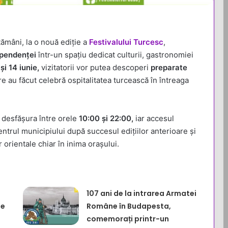
ptămâni, la o nouă ediție a
Festivalului Turcesc
,
pendenței
într-un spațiu dedicat culturii, gastronomiei
și 14 iunie,
vizitatorii vor putea descoperi
preparate
e au făcut celebră ospitalitatea turcească în întreaga
 desfășura între orele
10:00 și 22:00,
iar accesul
centrul municipiului după succesul edițiilor anterioare și
orientale chiar în inima orașului.
107 ani de la intrarea Armatei
de
Române în Budapesta,
comemorați printr-un