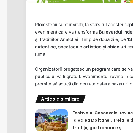
Ploieștenii sunt invitați, la sfârșitul acestei să
eveniment care va transforma
Bulevardul Inde
și tradițiilor Anatoliei. Timp de două zile, pe
13 
autentice, spectacole artistice și obiceiuri
car
lume.
Organizatorii pregătesc un
program
care se va
publicului va fi gratuit. Evenimentul revine în 
promite să aducă din nou atmosfera bazarurilor 
Articole similare
Festivalul Cașcavelei revine
la Valea Doftanei. Trei zile 
tradiții, gastronomie și