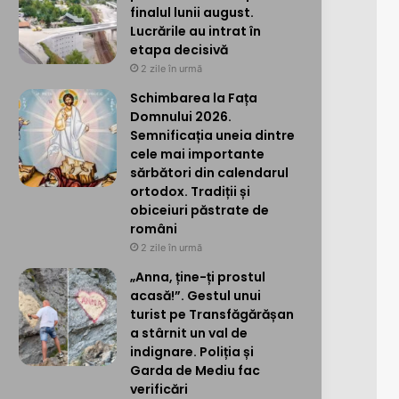
finalul lunii august.
Lucrările au intrat în
etapa decisivă
2 zile în urmă
Schimbarea la Fața
Domnului 2026.
Semnificația uneia dintre
cele mai importante
sărbători din calendarul
ortodox. Tradiții și
obiceiuri păstrate de
români
2 zile în urmă
„Anna, ține-ți prostul
acasă!”. Gestul unui
turist pe Transfăgărășan
a stârnit un val de
indignare. Poliția și
Garda de Mediu fac
verificări