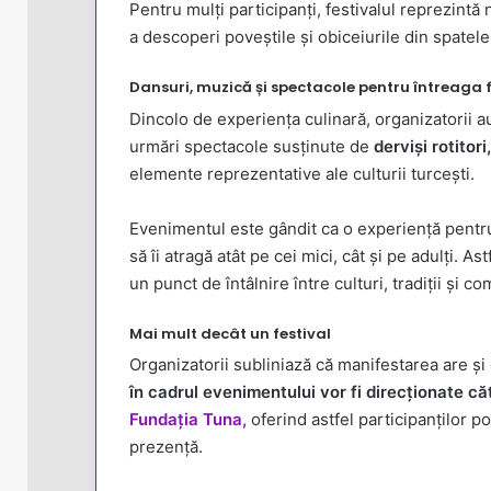
Pentru mulți participanți, festivalul reprezintă 
a descoperi poveștile și obiceiurile din spatele
Dansuri, muzică și spectacole pentru întreaga 
Dincolo de experiența culinară, organizatorii au
urmări spectacole susținute de
derviși rotitori,
elemente reprezentative ale culturii turcești.
Evenimentul este gândit ca o experiență pentru 
să îi atragă atât pe cei mici, cât și pe adulți. A
un punct de întâlnire între culturi, tradiții și co
Mai mult decât un festival
Organizatorii subliniază că manifestarea are ș
în cadrul evenimentului vor fi direcționate c
Fundația Tuna,
oferind astfel participanților po
prezență.