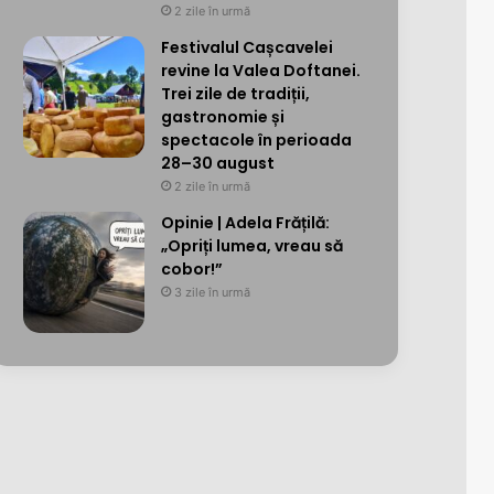
2 zile în urmă
Festivalul Cașcavelei
revine la Valea Doftanei.
Trei zile de tradiții,
gastronomie și
spectacole în perioada
28–30 august
2 zile în urmă
Opinie | Adela Frățilă:
„Opriți lumea, vreau să
cobor!”
3 zile în urmă