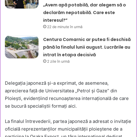
„Avem apă potabilă, dar alegem să o
declarăm nepotabilă. Care este
interesul?”
22 de minute în urmă
Centura Comarnic ar putea fi deschisă
până la finalul lunii august. Lucrările au
intrat în etapa decisivă
2 zile în urmă
Delegația japoneză și-a exprimat, de asemenea,
aprecierea față de Universitatea „Petrol și Gaze” din
Ploiești, evidențiind recunoașterea internațională de care
se bucură specialiștii formați aici.
La finalul întrevederii, partea japoneză a adresat o invitație
oficială reprezentanților municipalității ploieștene de a
participa la Osaka Export, un târg internațional dedicat