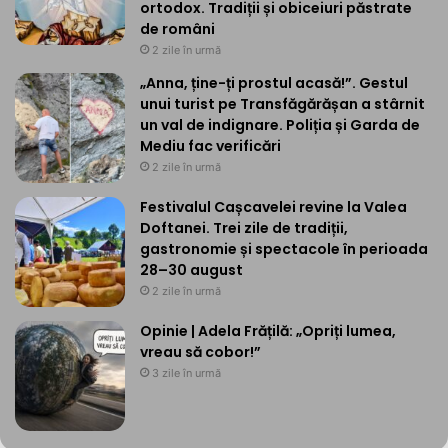
ortodox. Tradiții și obiceiuri păstrate
de români
2 zile în urmă
„Anna, ține-ți prostul acasă!”. Gestul
unui turist pe Transfăgărășan a stârnit
un val de indignare. Poliția și Garda de
Mediu fac verificări
2 zile în urmă
Festivalul Cașcavelei revine la Valea
Doftanei. Trei zile de tradiții,
gastronomie și spectacole în perioada
28–30 august
2 zile în urmă
Opinie | Adela Frățilă: „Opriți lumea,
vreau să cobor!”
3 zile în urmă