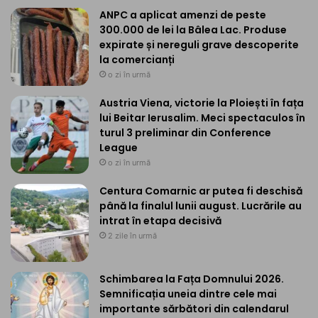
ANPC a aplicat amenzi de peste
300.000 de lei la Bâlea Lac. Produse
expirate și nereguli grave descoperite
la comercianți
o zi în urmă
Austria Viena, victorie la Ploiești în fața
lui Beitar Ierusalim. Meci spectaculos în
turul 3 preliminar din Conference
League
o zi în urmă
Centura Comarnic ar putea fi deschisă
până la finalul lunii august. Lucrările au
intrat în etapa decisivă
2 zile în urmă
Schimbarea la Fața Domnului 2026.
Semnificația uneia dintre cele mai
importante sărbători din calendarul