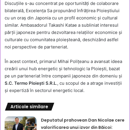
Discuțiile s-au concentrat pe oportunități de colaborare
bilaterală, Excelența Sa propunând înfrățirea Ploieștiului
cu un oraș din Japonia cu un profil economic și cultural
similar. Ambasadorul Takashi Katae a subliniat interesul
părții japoneze pentru dezvoltarea relațiilor economice și
culturale cu comunitatea ploieșteană, deschizând astfel
noi perspective de parteneriat.
În acest context, primarul Mihai Polițeanu a avansat ideea
creării unui hub energetic și tehnologic la Ploiești, bazat
pe un parteneriat între companii japoneze din domeniu și
S.C. Termo Ploiești S.R.L
., cu scopul de a atrage investiții
și expertiză în sectorul energetic local.
Articole similare
Deputatul prahovean Dan Nicolae cere
valorificarea unui izvor din Băicoi: