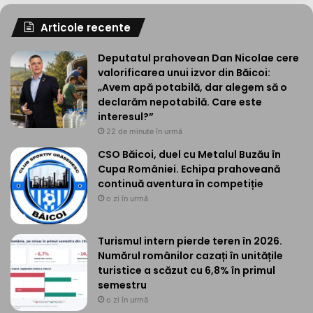
Articole recente
Deputatul prahovean Dan Nicolae cere
valorificarea unui izvor din Băicoi:
„Avem apă potabilă, dar alegem să o
declarăm nepotabilă. Care este
interesul?”
22 de minute în urmă
CSO Băicoi, duel cu Metalul Buzău în
Cupa României. Echipa prahoveană
continuă aventura în competiție
o zi în urmă
Turismul intern pierde teren în 2026.
Numărul românilor cazați în unitățile
turistice a scăzut cu 6,8% în primul
semestru
o zi în urmă