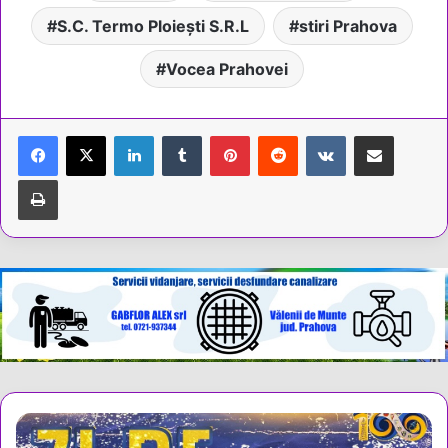
S.C. Termo Ploiești S.R.L
stiri Prahova
Vocea Prahovei
LinkedIn
Tumblr
Pinterest
Reddit
VKontakte
Share via Email
Tipărește
Farul
Constanța