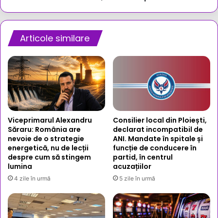
procurori
Articole similare
Viceprimarul Alexandru
Consilier local din Ploiești,
Săraru: România are
declarat incompatibil de
nevoie de o strategie
ANI. Mandate în spitale și
energetică, nu de lecții
funcție de conducere în
despre cum să stingem
partid, în centrul
lumina
acuzațiilor
4 zile în urmă
5 zile în urmă